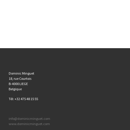
Dominic Minguet
18, rue Courtois
B-4000 LIEGE
Belgique
Tél: +32 475 48 15 55
info@dominicminguet.com
www.dominicminguet.com