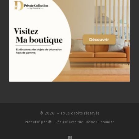
© 2026
– Tous droits réservés
Propulsé par
– Réalisé avec the
Thème Customizr